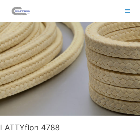
Main
Men
LATTYflon 4788